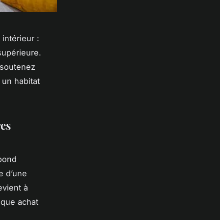
intérieur :
supérieure.
s soutenez
 un habitat
res
pond
ge d’une
evient à
aque achat