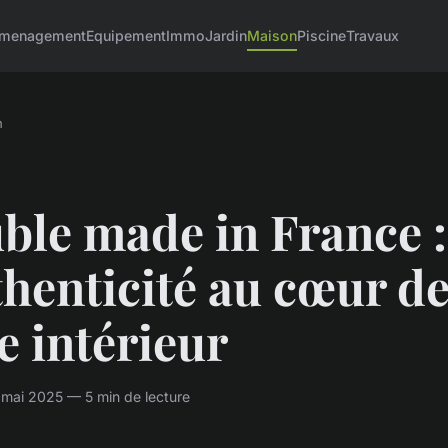
menagement
Equipement
Immo
Jardin
Maison
Piscine
Travaux
n
ble made in France :
thenticité au cœur d
e intérieur
mai 2025 — 5 min de lecture