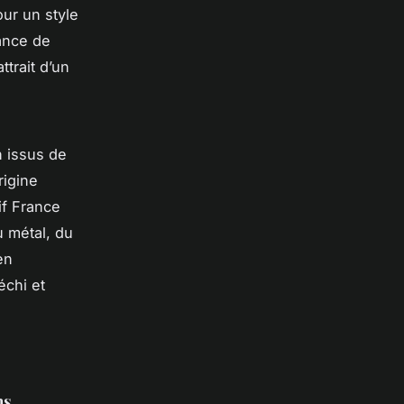
ur un style
ance de
ttrait d’un
n issus de
rigine
if France
 métal, du
en
échi et
ns