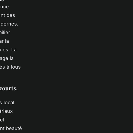
ance
ent des
odernes.
ilier
r la
ques. La
rage la
és à tous
courts,
s local
ériaux
ct
nt beauté