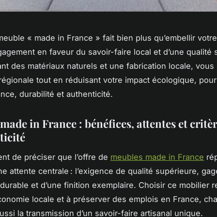
euble « made in France » fait bien plus qu’embellir votre 
gagement en faveur du savoir-faire local et d’une qualité 
iant des matériaux naturels et une fabrication locale, vou
régionale tout en réduisant votre impact écologique, pour
ance, durabilité et authenticité.
ade in France : bénéfices, attentes et critè
ticité
nent de préciser que l’offre de
meubles made in France
ré
ne attente centrale : l’exigence de qualité supérieure, ga
urable et d’une finition exemplaire. Choisir ce mobilier r
économie locale et à préserver des emplois en France, ch
ussi la transmission d’un savoir-faire artisanal unique.