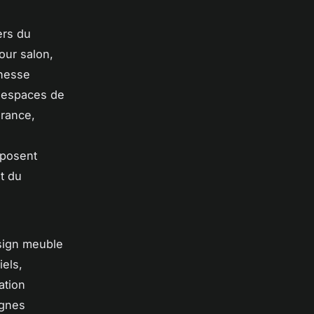
ers du
our salon,
chesse
s espaces de
France,
oposent
t du
esign meuble
iels,
ation
ignes