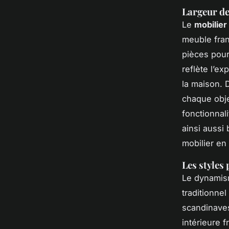
Largeur de
Le
mobilier
meuble fran
pièces pour
reflète l’e
la maison. 
chaque obje
fonctionnal
ainsi aussi
mobilier en
Les styles
Le dynami
traditionne
scandinaves
intérieure 