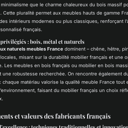
minimalisme que le charme chaleureux du bois massif po
. Cette pluralité permet aux meubles hauts de gamme Fr
des intérieurs modernes ou plus classiques, renforçant l’a
rsonnalisé français.
rivilégiés : bois, métal et naturels
aux naturels meubles France
dominent – chêne, hêtre, pi
ocales, misant sur la durabilité mobilier français et une o
. Les meubles en bois français ou mobilier en bois mass
t une robustesse recherchée. On rencontre également du
n : chaque matériau valorise la qualité meuble France tout 
’environnement, faisant du mobilier français un choix réfl
x.
nts et valeurs des fabricants français
d’excellence : techniques traditionnelles et innovatio