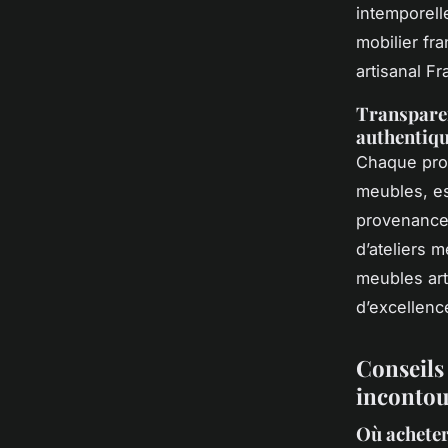
intemporell
mobilier fra
artisanal F
Transparen
authentiq
Chaque produ
meubles, es
provenance 
d’ateliers
meubles art
d’excellence
Conseils 
incontou
Où acheter 