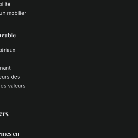
ilité
’un mobilier
meuble
tériaux
enant
eurs des
des valeurs
ers
ormes en