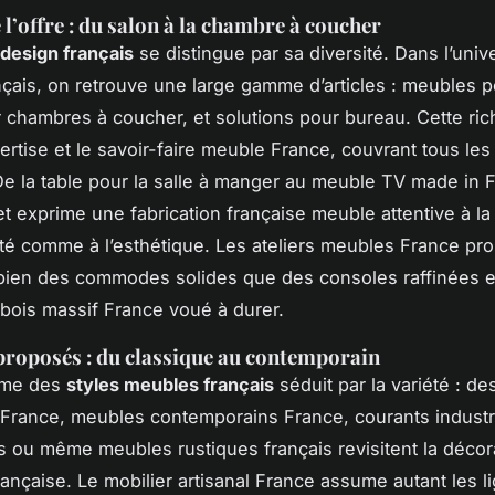
 l’offre : du salon à la chambre à coucher
 design français
se distingue par sa diversité. Dans l’univ
çais, on retrouve une large gamme d’articles : meubles p
 chambres à coucher, et solutions pour bureau. Cette ri
xpertise et le savoir-faire meuble France, couvrant tous le
De la table pour la salle à manger au meuble TV made in 
t exprime une fabrication française meuble attentive à la
ité comme à l’esthétique. Les ateliers meubles France pr
 bien des commodes solides que des consoles raffinées e
 bois massif France voué à durer.
 proposés : du classique au contemporain
sme des
styles meubles français
séduit par la variété : d
l France, meubles contemporains France, courants industr
 ou même meubles rustiques français revisitent la décor
française. Le mobilier artisanal France assume autant les l