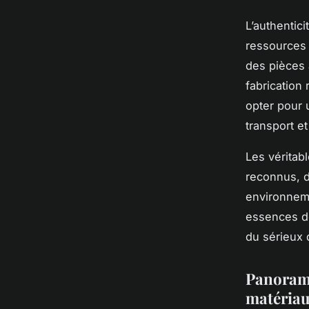
L’authentici
ressources 
des pièces 
fabrication
opter pour 
transport e
Les véritabl
reconnus, d
environneme
essences de
du sérieux d
Panorama
matéria