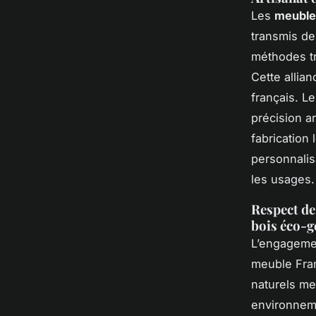
Les
meubles
transmis de
méthodes tr
Cette allian
français. Le
précision a
fabrication 
personnalis
les usages.
Respect de
bois éco-g
L’engagemen
meuble Fran
naturels me
environnem