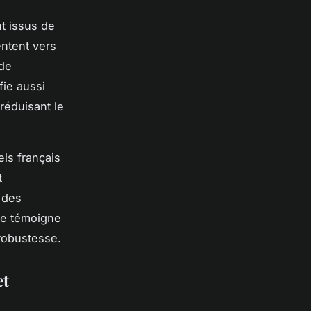
nt issus de
entent vers
 de
fie aussi
réduisant le
els français
t
x des
ie témoigne
 robustesse.
et