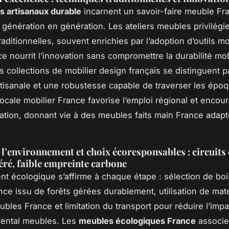
 artisanaux durable
incarnent un savoir-faire meuble Fr
 génération en génération. Les ateliers meubles privilégi
aditionnelles, souvent enrichies par l’adoption d’outils m
ce nourrit l’innovation sans compromettre la durabilité mob
s collections de mobilier design français se distinguent pa
rtisanale et une robustesse capable de traverser les épo
locale mobilier France favorise l’emploi régional et encou
ation, donnant vie à des meubles faits main France adapt
 l’environnement et choix écoresponsables : circuits 
éré, faible empreinte carbone
t écologique s’affirme à chaque étape : sélection de boi
ce issu de forêts gérées durablement, utilisation de mat
ubles France et limitation du transport pour réduire l’impa
ental meubles. Les
meubles écologiques France
associe