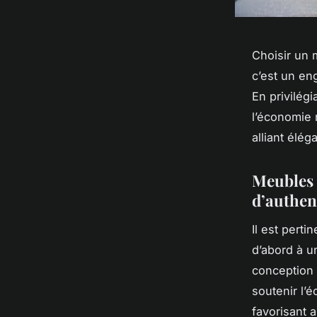
Choisir un m
c’est un en
En privilég
l’économie 
alliant élég
Meubles m
d’authen
Il est perti
d’abord à u
conception d
soutenir l’
favorisant a