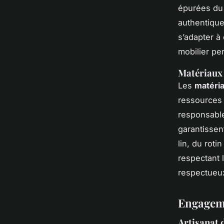
épurées du 
authentique
s’adapter à 
mobilier pe
Matériaux p
Les
matéri
ressources l
responsable
garantissen
lin, du roti
respectant l
respectueu
Engageme
Artisanat 