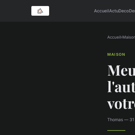
Accueil
Actu
Deco
De
Accueil
›
Maiso
MAISON
Meu
l'au
votr
Thomas — 31 