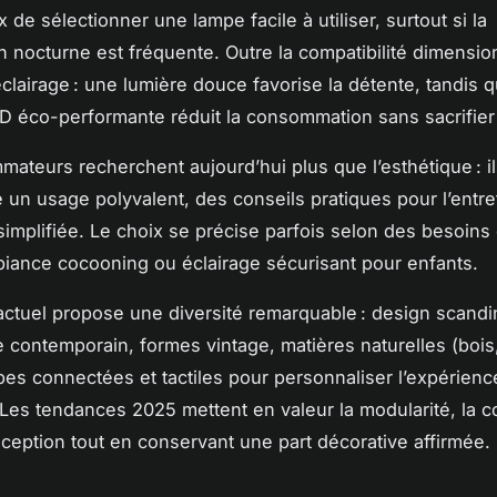
x de sélectionner une lampe facile à utiliser, surtout si la
n nocturne est fréquente. Outre la compatibilité dimensio
éclairage : une lumière douce favorise la détente, tandis 
 éco-performante réduit la consommation sans sacrifier l
ateurs recherchent aujourd’hui plus que l’esthétique : il
 un usage polyvalent, des conseils pratiques pour l’entre
 simplifiée. Le choix se précise parfois selon des besoins 
biance cocooning ou éclairage sécurisant pour enfants.
ctuel propose une diversité remarquable : design scandi
 contemporain, formes vintage, matières naturelles (bois,
es connectées et tactiles pour personnaliser l’expérienc
Les tendances 2025 mettent en valeur la modularité, la c
nception tout en conservant une part décorative affirmée.