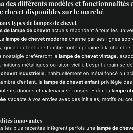
 des différents modèles et fonctionnalités 
e chevet disponibles sur le marché
paux types de lampes de chevet
s de lampe de chevet
actuels répondent à tous les unive
 La
lampe de chevet moderne
charme par ses lignes sobr
s, qui apportent une touche contemporaine à la chambre.
 nostalgie préfèreront la
lampe de chevet vintage
, asso
 finitions métalliques ou laiton vieilli. L’esprit urbain se d
chevet industrielle
, habituellement en métal foncé ou ac
ambre d’enfant, la
lampe de chevet enfant
privilégie de
ouleurs douces et matériaux sécurisés. Enfin, la
lampe ch
sée
s’adapte à vos envies avec des initiales, motifs ou co
lités innovantes
ns les plus récentes intègrent parfois une
lampe de cheve