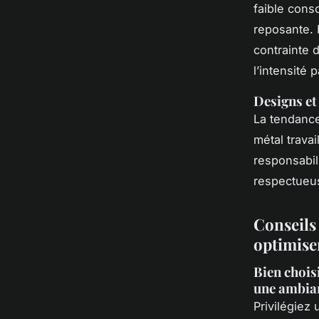
faible cons
reposante. 
contrainte
l’intensité 
Designs et
La tendance
métal travai
responsabil
respectueu
Conseils 
optimise
Bien choisi
une ambian
Privilégiez