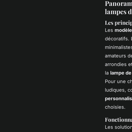
Panorama
lampes d
Les princi
Les
modèle
décoratifs.
minimaliste
amateurs de
arrondies et
la
lampe de 
Pour une ch
ludiques, c
personnali
choisies.
Fonctionna
Les solutio