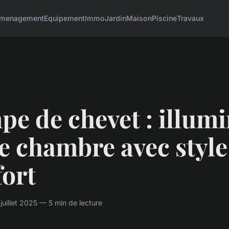
menagement
Equipement
Immo
Jardin
Maison
Piscine
Travaux
e de chevet : illum
e chambre avec style
fort
uillet 2025 — 5 min de lecture