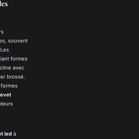
des
rs
es, souvent
 Les
ciant formes
écline avec
ier brossé.
s formes
evet
uleurs
t led
à