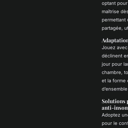
optant pour
maîtrise dè
permettant
partagée, u
Adaptation
Jouez avec 
déclinent e
jour pour l
chambre, to
et la forme
d’ensemble
Solutions p
anti-inso
Adoptez une
pour le con