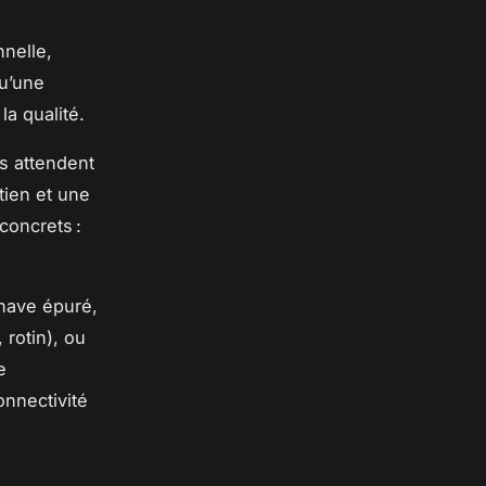
nnelle,
qu’une
a qualité.
s attendent
tien et une
concrets :
nave épuré,
 rotin), ou
e
onnectivité