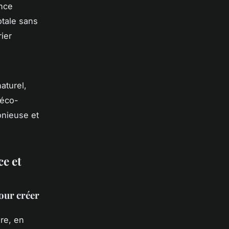
ance
totale sans
ier
aturel,
’éco-
onieuse et
ce et
pour créer
ure, en