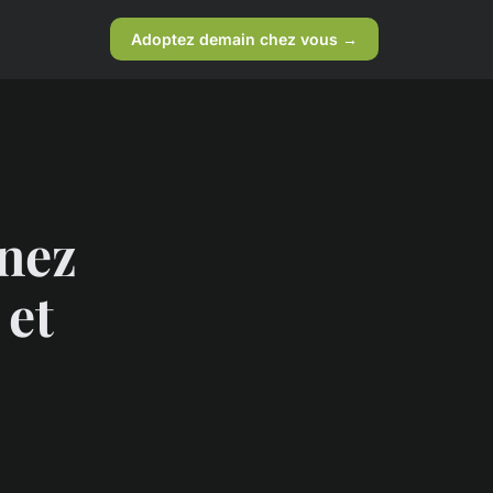
Adoptez demain chez vous →
inez
 et