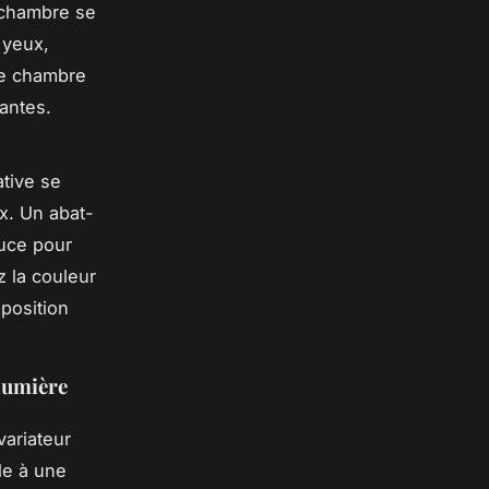
e chambre se
 yeux,
ne chambre
antes.
tive se
x. Un abat-
ouce pour
 la couleur
mposition
 lumière
variateur
le à une