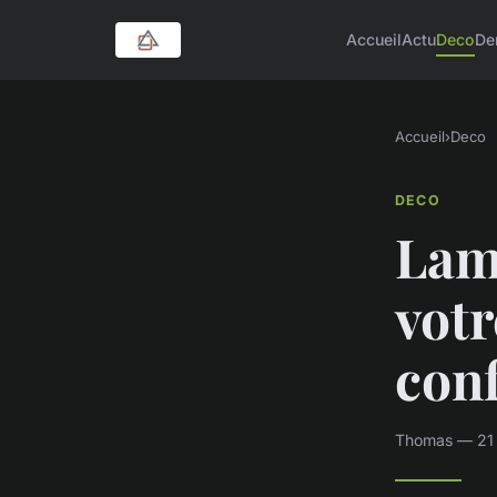
Accueil
Actu
Deco
De
Accueil
›
Deco
DECO
Lamp
votr
con
Thomas — 21 j