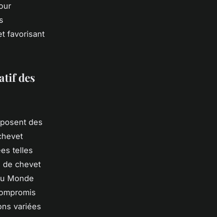
our
s
et favorisant
atif des
oposent des
chevet
es telles
s de chevet
 du Monde
 compromis
ions variées