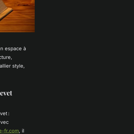
un espace à
cture,
lier style,
evet
vet :
avec
e-fr.com
, il